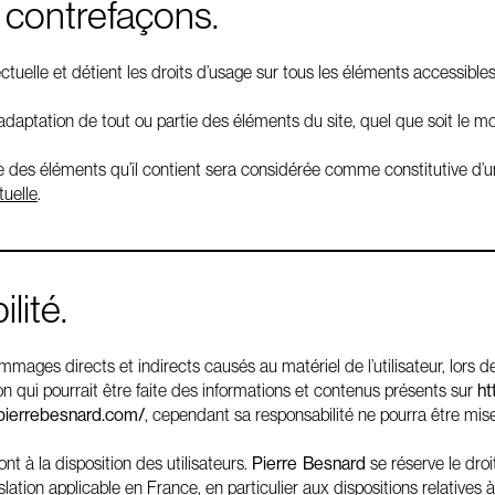
t contrefaçons.
ectuelle et détient les droits d’usage sur tous les éléments accessible
adaptation de tout ou partie des éléments du site, quel que soit le moy
ue des éléments qu’il contient sera considérée comme constitutive d
tuelle
.
lité.
ages directs et indirects causés au matériel de l’utilisateur, lors de
ion qui pourrait être faite des informations et contenus présents sur
ht
/pierrebesnard.com/
, cependant sa responsabilité ne pourra être mis
 à la disposition des utilisateurs.
Pierre Besnard
se réserve le dro
ation applicable en France, en particulier aux dispositions relatives 